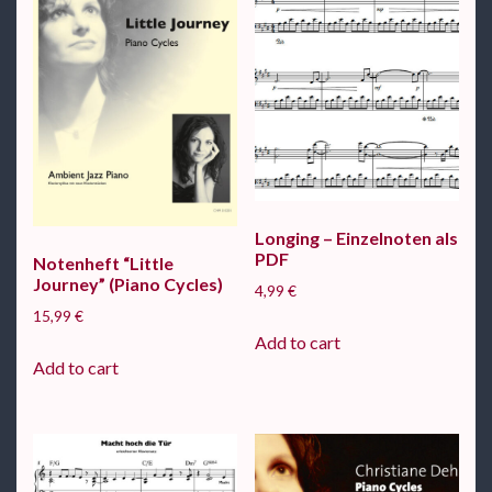
Longing – Einzelnoten als
PDF
Notenheft “Little
Journey” (Piano Cycles)
4,99
€
15,99
€
Add to cart
Add to cart