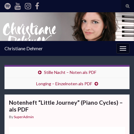
Tog
sear
Search for:
for
Christiane Dehmer
Togg
navig
Stille Nacht – Noten als PDF
Longing – Einzelnoten als PDF
Notenheft “Little Journey” (Piano Cycles) –
als PDF
By
SuperAdmin