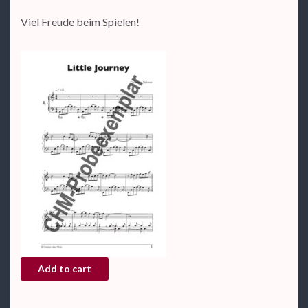
Viel Freude beim Spielen!
Notenheft "Little Journey" (Piano Cycles) - als PDF quant
Add to cart