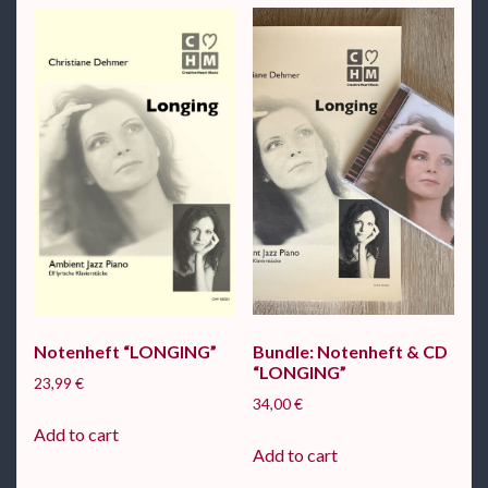
Notenheft “LONGING”
Bundle: Notenheft & CD
“LONGING”
23,99
€
34,00
€
Add to cart
Add to cart