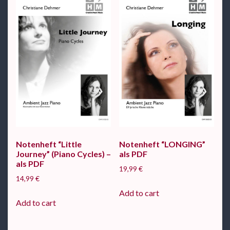
Notenheft “Little
Notenheft “LONGING”
Journey” (Piano Cycles) –
als PDF
als PDF
19,99
€
14,99
€
Add to cart
Add to cart