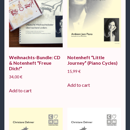
Weihnachts-Bundle: CD
Notenheft “Little
& Notenheft “Freue
Journey” (Piano Cycles)
Dich!”
15,99
€
34,00
€
Add to cart
Add to cart