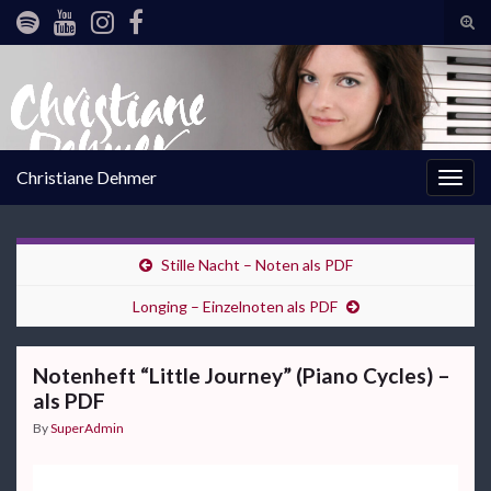
Tog
sear
Search for:
for
Christiane Dehmer
Togg
navig
Stille Nacht – Noten als PDF
Longing – Einzelnoten als PDF
Notenheft “Little Journey” (Piano Cycles) –
als PDF
By
SuperAdmin