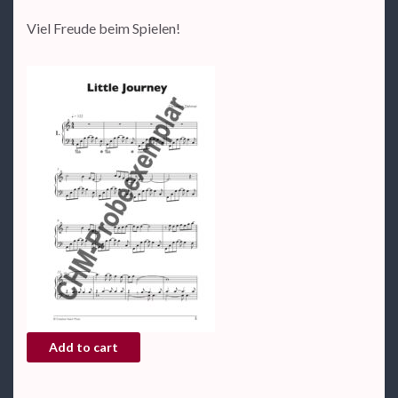
Viel Freude beim Spielen!
Notenheft "Little Journey" (Piano Cycles) - als PDF quant
Add to cart