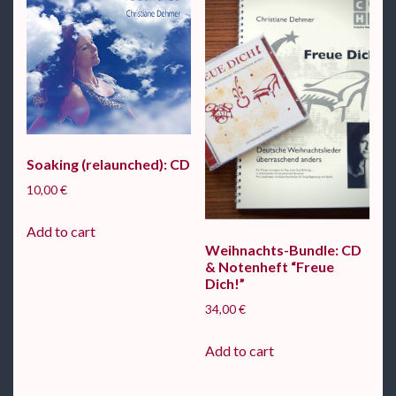
Soaking (relaunched): CD
10,00
€
Add to cart
Weihnachts-Bundle: CD
& Notenheft “Freue
Dich!”
34,00
€
Add to cart