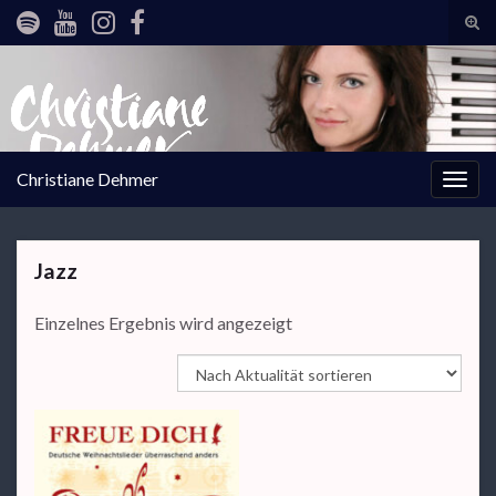
Suc
ums
Search for:
Christiane Dehmer
Navi
umsc
Jazz
Einzelnes Ergebnis wird angezeigt