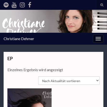
Suc
ums
Search for:
Christiane Dehmer
Navi
umsc
EP
Einzelnes Ergebnis wird angezeigt